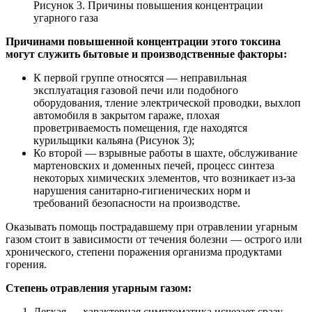
Рисунок 3. Причины повышения концентрации
угарного газа
Причинами повышенной концентрации этого токсина
могут служить бытовые и производственные факторы:
К первой группе относятся — неправильная
эксплуатация газовой печи или подобного
оборудования, тление электрической проводки, выхлоп
автомобиля в закрытом гараже, плохая
проветриваемость помещения, где находятся
курильщики кальяна (Рисунок 3);
Ко второй — взрывные работы в шахте, обслуживание
мартеновских и доменных печей, процесс синтеза
некоторых химических элементов, что возникает из-за
нарушения санитарно-гигиенических норм и
требований безопасности на производстве.
Оказывать помощь пострадавшему при отравлении угарным
газом стоит в зависимости от течения болезни — острого или
хронического, степени поражения организма продуктами
горения.
Степень отравления угарным газом:
Легкая — характерная симптоматика исчезает сразу