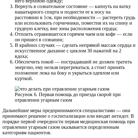
него верхнюю одежду;
Вернуть в сознательное состояние — капнуть на ватку
нашатырного спирта и поднести ее к носу на
расстоянии в 1см, при необходимости — растереть грудь
или использовать горчичники, поместив их на спину и
грудную клетку, вне зоны расположения сердца;
Отпоить отравившегося горячем чаем или кофе — если
он пришел в сознании;
В крайних случаях — сделать непрямой массаж сердца и
искусственное дыхание с циклом 30 нажатий на 2
вдоха;
Обеспечить покой — пострадавший не должен тратить
энергию, ему нельзя перегреваться, а стоит принять
положение лежа на боку и укрыться одеялом или
курткой.
Рисунок 6. Первая помощь до приезда скорой при
отравлении угарным газом
Дальнейшие меры предпринимаются специалистами — они
принимают решение о госпитализации или вводят антидот. В
порядке первой очередности первая медицинская помощь при
отравлении угарным газом оказывается определенным
категориям пациентов.