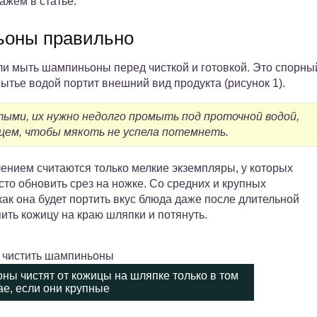
ажем в статье.
ьоны правильно
ли мыть шампиньоны перед чисткой и готовкой. Это спорны
мытье водой портит внешний вид продукта (рисунок 1).
ыми, их нужно недолго промыть под проточной водой,
ем, чтобы мякоть не успела потемнеть.
чением считаются только мелкие экземпляры, у которых
сто обновить срез на ножке. Со средних и крупных
ак она будет портить вкус блюда даже после длительной
ить кожицу на краю шляпки и потянуть.
ны чистят от кожицы на шляпке только в том
ае, если они крупные