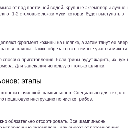
омывают под проточной водой. Крупные экземпляры лучше 
вляют 1-2 столовые ложки муки, которая будет выступать в
епляют фрагмент кожицы на шляпке, а затем тянут ее ввер
на вся шляпка. Также обрезают все темные участки мякоти
 способа приготовления. Если грибы будут жарить, их нуж
змера. Для запекания используют только шляпки.
онов: этапы
ожности с очисткой шампиньонов. Специально для тех, кто
ую пошаговую инструкцию по чистке грибов.
ужно обязательно отсортировать. Все шампиньоны
ью испорченные экземпляры или обрезают потемневшие