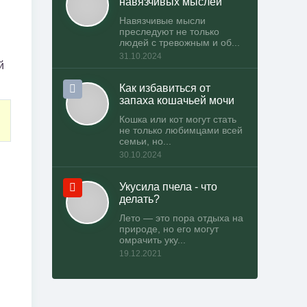
навязчивых мыслей
Навязчивые мысли
преследуют не только
людей с тревожным и об...
31.10.2024
й
Как избавиться от
запаха кошачьей мочи
Кошка или кот могут стать
не только любимцами всей
семьи, но...
30.10.2024
Укусила пчела - что
делать?
Лето — это пора отдыха на
природе, но его могут
омрачить уку...
19.12.2021