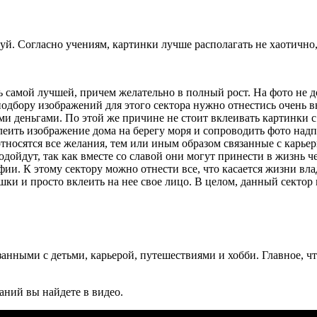
. Согласно учениям, картинки лучше располагать не хаотично, 
ь самой лучшей, причем желательно в полный рост. На фото не
 подбору изображений для этого сектора нужно отнестись очень
ми деньгами. По этой же причине не стоит вклеивать картинки с 
леить изображение дома на берегу моря и сопроводить фото надп
 относятся все желания, тем или иным образом связанные с карь
дойдут, так как вместе со славой они могут принести в жизнь 
фии. К этому сектору можно отнести все, что касается жизни в
шки и просто вклеить на нее свое лицо. В целом, данный сект
.
анными с детьми, карьерой, путешествиями и хобби. Главное, 
ний вы найдете в видео.