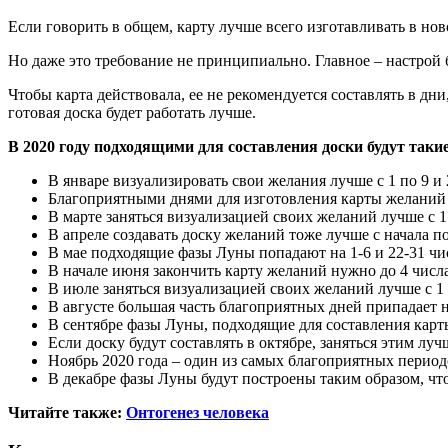
Если говорить в общем, карту лучше всего изготавливать в но
Но даже это требование не принципиально. Главное – настрой 
Чтобы карта действовала, ее не рекомендуется составлять в дн
готовая доска будет работать лучше.
В 2020 году подходящими для составления доски будут такие
В январе визуализировать свои желания лучше с 1 по 9 и 
Благоприятными днями для изготовления карты желаний в
В марте заняться визуализацией своих желаний лучше с 1 п
В апреле создавать доску желаний тоже лучше с начала по 
В мае подходящие фазы Луны попадают на 1-6 и 22-31 чи
В начале июня закончить карту желаний нужно до 4 числа,
В июле заняться визуализацией своих желаний лучше с 1 п
В августе большая часть благоприятных дней припадает на
В сентябре фазы Луны, подходящие для составления карты
Если доску будут составлять в октябре, заняться этим луч
Ноябрь 2020 года – один из самых благоприятных периодо
В декабре фазы Луны будут построены таким образом, что 
Читайте также:
Онтогенез человека