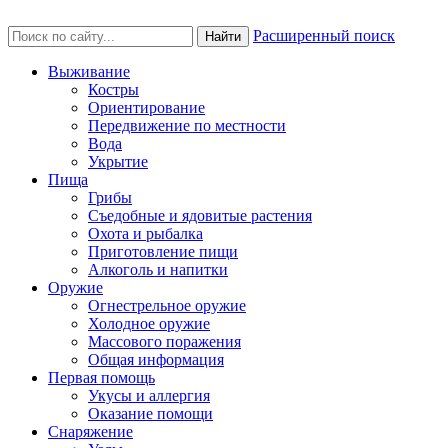
Расширенный поиск
Найти
Выживание
Костры
Ориентирование
Передвижение по местности
Вода
Укрытие
Пища
Грибы
Съедобные и ядовитые растения
Охота и рыбалка
Приготовление пищи
Алкоголь и напитки
Оружие
Огнестрельное оружие
Холодное оружие
Массового поражения
Общая информация
Первая помощь
Укусы и аллергия
Оказание помощи
Снаряжение