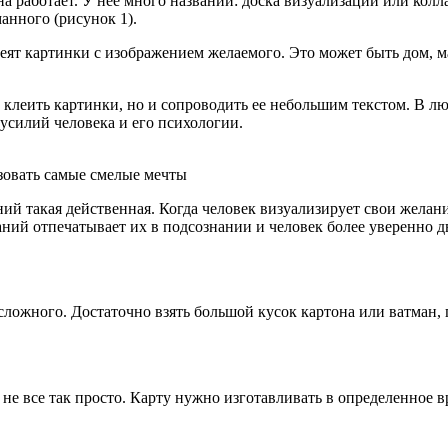
она работает. У нее много названий: доска визуализации или ко
анного (рисунок 1).
еят картинки с изображением желаемого. Это может быть дом, ма
 клеить картинки, но и сопроводить ее небольшим текстом. В лю
усилий человека и его психологии.
зовать самые смелые мечты
ий такая действенная. Когда человек визуализирует свои желани
ний отпечатывает их в подсознании и человек более уверенно д
сложного. Достаточно взять большой кусок картона или ватман,
не все так просто. Карту нужно изготавливать в определенное в