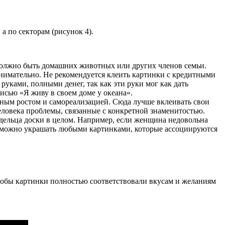
а по секторам (рисунок 4).
 должно быть домашних животных или других членов семьи.
 внимательно. Не рекомендуется клеить картинки с кредитными
руками, полными денег, так как эти руки мог как дать
исью «Я живу в своем доме у океана».
ерным ростом и самореализацией. Сюда лучше вклеивать свои
человека проблемы, связанные с конкретной знаменитостью.
ладельца доски в целом. Например, если женщина недовольна
ор можно украшать любыми картинками, которые ассоциируются
чтобы картинки полностью соответствовали вкусам и желаниям