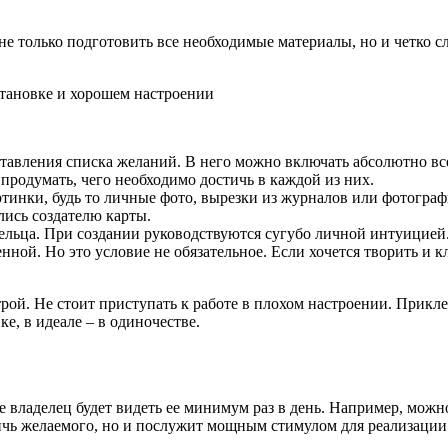
е только подготовить все необходимые материалы, но и четко с
становке и хорошем настроении
тавления списка желаний. В него можно включать абсолютно все
продумать, чего необходимо достичь в каждой из них.
инки, будь то личные фото, вырезки из журналов или фотограф
лись создателю карты.
льца. При создании руководствуются сугубо личной интуицией.
енной. Но это условие не обязательное. Если хочется творить и 
рой. Не стоит приступать к работе в плохом настроении. Прикле
е, в идеале – в одиночестве.
 где владелец будет видеть ее минимум раз в день. Например, мож
ичь желаемого, но и послужит мощным стимулом для реализации 