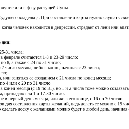
волуние или в фазу растущей Луны.
будущего владельца. При составлении карты нужно слушать свое
и, когда человек находится в депрессии, страдает от лени или а
 дни:
25-31 числа;
 феврале считаются 1-8 и 23-29 число;
о 8, а также с 24 по 31 число;
7 число месяца, либо в конце, начиная с 23 числа;
сло;
 или заняться ее созданием с 21 числа по конец месяца;
о 4 или с 20 по 31 число.
 конец месяца (с 19 по 31), но 1 и 2 числа тоже можно создават
, припадают на 1 и 17-30 число.
ше в первый день месяца, или же в его конце, с 16 по 30 число.
в для составления карты желаний, ведь делать ее можно с 15 чис
сделать доску с желаниями можно будет в любой день, начиная с