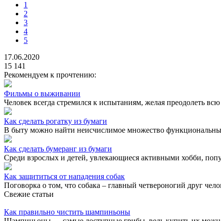
1
2
3
4
5
17.06.2020
15 141
Рекомендуем к прочтению:
Фильмы о выживании
Человек всегда стремился к испытаниям, желая преодолеть всю
Как сделать рогатку из бумаги
В быту можно найти неисчислимое множество функциональных
Как сделать бумеранг из бумаги
Среди взрослых и детей, увлекающиеся активными хобби, попу
Как защититься от нападения собак
Поговорка о том, что собака – главный четвероногий друг челов
Свежие статьи
Как правильно чистить шампиньоны
Шампиньоны — самые доступные грибы, ведь купить их можно