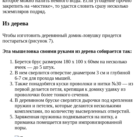
которое можно налить немного воды. Если угощение прочно
закрепить на «мостике», то удастся словить сразу несколько
экземпляров подряд.
Из дерева
Чтобы изготовить деревянный домик-ловушку придется
постараться (рисунок 7).
Эта мышеловка своими руками из дерева собирается так:
Берется брус размером 180 х 100 х 60мм на несколько
ячеек — до 5 штук.
В нем сверлится отверстие диаметром 3 см и глубиной
6-7 см для прохода мышей.
Также понадобятся куски проволоки и нитки №30 — из
первой делается петля, крепящая к домику удавку из
проволочки более тонкого сечения.
В деревянном бруске сверлятся дырочки под крепления
пружин и петелек, которые делаются несколькими
комплектами, по количеству высверленных отверстий.
Заряженная пружинка подвязывается на нитку, а
приманка помещается внутри импровизированной
норы.