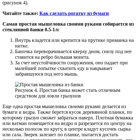
(рисунок 4).
Читайте также:
Как сделать рогатку из бумаги
Самая простая мышеловка своими руками собирается из
стеклянной банки 0.5-1л:
Внутрь кладется или крепится на прутике приманка на
нитке.
Баночка переворачивается кверху дном, снизу под нее
ставится на ребро большая монета.
За счет неустойчивости сооружения, оно падает при
малейшей попытке схватить еду и накрывает
забравшуюся под него мышь.
Рисунок 4. Простая банка может стать отличным
средством для ловли грызунов
Еще одна простая мышеловка своими руками делается из
бумаги и ведра. Также берется кусок деревянной планки, по
которому грызун сможет забраться наверх. Плотная бумажка
или ватман помещается на ведро и разрезается по центру на
несколько полосок по кругу, в центре кладут кусочек сырка
или сала. Зверек залезает по планке, пытается достать