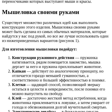
переносчиками которых выступают мыши и крысы.
Мышеловка своими руками
Существует множество различных идей как выполнить
конструкцию этого изделия. Мышеловка своими руками
может быть сделана из самых обычных материалов, которые
найдутся у вас под рукой, но все же лучше использовать один
из нижеприведенных вариантов (рисунок 1).
Для изготовления мышеловки подойдут:
Конструкции ружинного действия
— пружинка
натягивается, рядом помещается лакомство, мышка
дергает за него и пружина прихлопывает животное.
Капкан
— действует по аналогичному принципу, но
отличается гораздо меньшей гуманностью, а
соответственно и большей эффективностью в поимке.
Клетки
— щадящий способ, позволяющий зверьку
остаться в целости и невредимости, после поимки его
можно выпустить на свободу.
Клей
— достаточно жесткий метод истребления, когда
животинка приклеивается к ловушке, а затем умирает от
голода и обезвоживания долгой мучительной смертью.
Электрические девайсы
— в буквальном смысле,