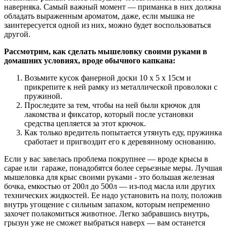
наверняка. Самый важный момент — приманка в них должна
обладать выраженным ароматом, даже, если мышка не
заинтересуется одной из них, можно будет воспользоваться
другой.
Рассмотрим, как сделать мышеловку своими руками в
домашних условиях, вроде обычного капкана:
Возьмите кусок фанерной доски 10 х 5 х 15см и
прикрепите к ней рамку из металлической проволоки с
пружиной.
Проследите за тем, чтобы на ней были крючок для
лакомства и фиксатор, который после установки
средства цепляется за этот крючок.
Как только вредитель попытается утянуть еду, пружинка
сработает и пригвоздит его к деревянному основанию.
Если у вас завелась проблема покрупнее — вроде крысы в
сарае или гараже, понадобятся более серьезные меры. Лучшая
мышеловка для крыс своими руками - это большая железная
бочка, емкостью от 200л до 500л — из-под масла или других
технических жидкостей. Ее надо установить на полу, положив
внутрь угощение с сильным запахом, которым непременно
захочет полакомиться животное. Легко забравшись внутрь,
грызун уже не сможет выбраться наверх — вам останется