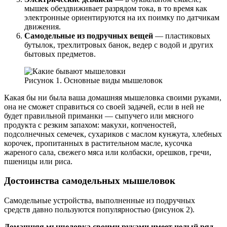
мышек обездвиживает разрядом тока, в то время как
электронные ориентируются на их поимку по датчикам
движения.
Самодельные из подручных вещей
— пластиковых
бутылок, трехлитровых банок, ведер с водой и других
бытовых предметов.
Рисунок 1. Основные виды мышеловок
Какая бы ни была ваша домашняя мышеловка своими руками,
она не сможет справиться со своей задачей, если в ней не
будет правильной приманки — сыпучего или мясного
продукта с резким запахом: макухи, копченостей,
подсолнечных семечек, сухариков с маслом кунжута, хлебных
корочек, пропитанных в растительном масле, кусочка
жареного сала, свежего мяса или колбаски, орешков, гречи,
пшеницы или риса.
Достоинства самодельных мышеловок
Самодельные устройства, выполненные из подручных
средств давно пользуются популярностью (рисунок 2).
Домашняя мышеловка своими руками имеет целый ряд