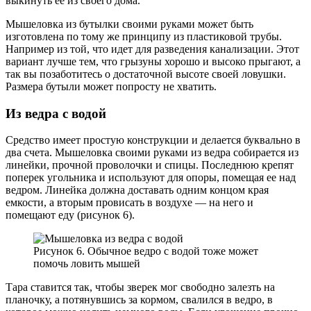
выкинуть ее из своего дома.
Мышеловка из бутылки своими руками может быть
изготовлена по тому же принципу из пластиковой трубы.
Например из той, что идет для разведения канализации. Этот
вариант лучше тем, что грызуны хорошо и высоко прыгают, а
так вы позаботитесь о достаточной высоте своей ловушки.
Размера бутыли может попросту не хватить.
Из ведра с водой
Средство имеет простую конструкции и делается буквально в
два счета. Мышеловка своими руками из ведра собирается из
линейки, прочной проволочки и спицы. Последнюю крепят
поперек угольника и используют для опоры, помещая ее над
ведром. Линейка должна доставать одним концом края
емкости, а вторым провисать в воздухе — на него и
помещают еду (рисунок 6).
Рисунок 6. Обычное ведро с водой тоже может
помочь ловить мышей
Тара ставится так, чтобы зверек мог свободно залезть на
планочку, а потянувшись за кормом, свалился в ведро, в