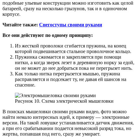
подобные ульевые конструкции можно изготовить как целой
батареей, сразу на несколько грызунов, так и в одиночном
корпусе.
Читайте также:
Снегоступы своими руками
Все они действуют по одному принципу:
Из жесткой проволоки сгибается пружина, на конец
которой подвешивается стальное проволочное кольцо.
Пружинка сжимается и закрепляется при помощи
нитки, а когда зверек лезет в деревянную норку за едой,
он не может до нее добраться пока не перегрызет нить.
Как только нитка перегрызется мышью, пружина
расправляется и подсекает ту, не давая ей шансов на
спасение.
Рисунок 10. Схема электрической мышеловки
В поисках мышеловки своими руками видео, фото можно
найти немало интересных идей, к примеру — электронные
версии. На такой ловушке устанавливается датчик движения,
а при его срабатывании подается невысокий разряд тока, но
жертва, попавшая под него, сразу же умирает.