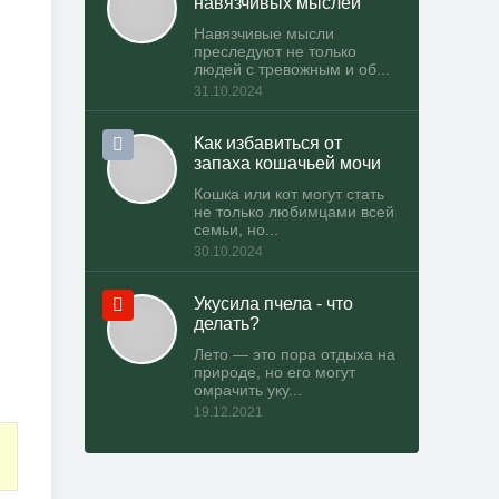
навязчивых мыслей
Навязчивые мысли
преследуют не только
людей с тревожным и об...
31.10.2024
Как избавиться от
запаха кошачьей мочи
Кошка или кот могут стать
не только любимцами всей
семьи, но...
30.10.2024
Укусила пчела - что
делать?
Лето — это пора отдыха на
природе, но его могут
омрачить уку...
19.12.2021