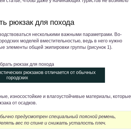
ей статье, чтобы даже у начинающих туристов не возникло
ть рюкзак для похода
оводствоваться несколькими важными параметрами. Во-
городских моделей вместительностью, ведь в него нужно
ые элементы общей экипировки группы (рисунок 1).
истических рюкзаков отличается от обычных
городских
чные, износостойкие и влагоустойчивые материалы, которые
зака от осадков.
обычно предусмотрен специальный поясной ремень,
лять вес по спине и снижать усталость плеч.