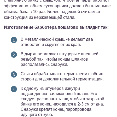
стеклянную банку с крышкой. Чтобы аппарат работал
эффективно, объем сухопарника должен быть меньше
объема бака в 10 раз. Более надежной считается
конструкция из нержавеющей стали.
Изготовление барботера пошагово выглядит так:
В металлической крышке делают два
отверстия и скругляют их края.
В дырки вставляют штуцеры с внешней
резьбой так, чтобы концы шлангов
располагались снаружи.
Стыки обрабатывают термоклеем с обеих
сторон для дополнительной герметизации.
К одному из штуцеров изнутри
подсоединяют силиконовый шланг. Его
следует располагать так, чтобы в закрытой
банке его конец находился в 2-3 см от дна.
Снаружи крепят конец паропровода,
идущего от куба.